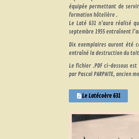
équipée permettant de servir
formation hôtelière .
Le Laté 631 n’aura réalisé q
septembre 1955 entraînent l’ar
Dix exemplaires auront été c
entraîné la destruction du toi
Le fichier .PDF ci-dessous es
par Pascal PARPAITE, ancien me
Le Latécoère 631