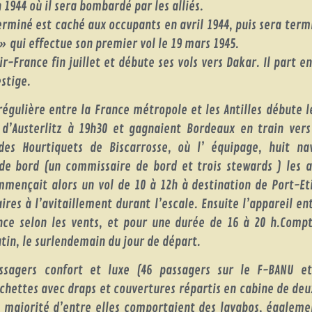
 1944 où il sera bombardé par les alliés.
rminé est caché aux occupants en avril 1944, puis sera termi
» qui effectue son premier vol le 19 mars 1945.
ir-France fin juillet et débute ses vols vers Dakar. Il part e
stige.
égulière entre la France métropole et les Antilles débute le
d’Austerlitz à 19h30 et gagnaient Bordeaux en train vers
 des Hourtiquets de Biscarrosse, où l’ équipage, huit na
e bord (un commissaire de bord et trois stewards ) les a
mmençait alors un vol de 10 à 12h à destination de Port-Et
res à l’avitaillement durant l’escale. Ensuite l’appareil e
ce selon les vents, et pour une durée de 16 à 20 h.Comp
atin, le surlendemain du jour de départ.
ssagers confort et luxe (46 passagers sur le F-BANU et
uchettes avec draps et couvertures répartis en cabine de de
 majorité d’entre elles comportaient des lavabos, égaleme