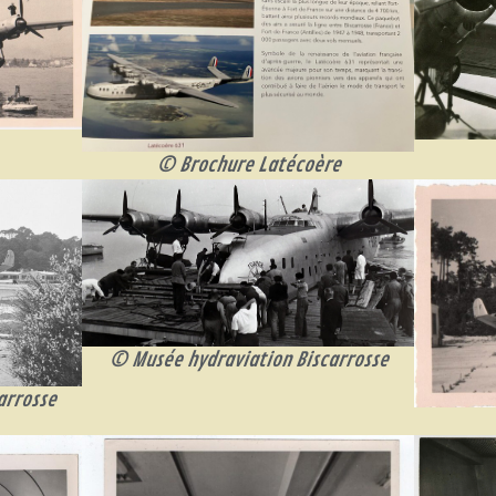
© Brochure Latécoère
© Musée hydraviation Biscarrosse
arrosse