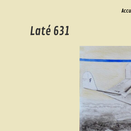
Accu
Laté 631