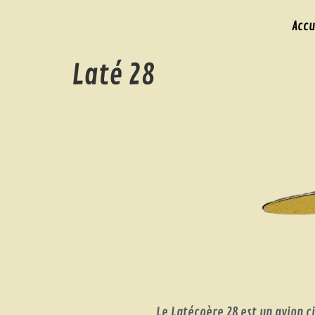
Accu
Laté 28
Le Latécoère 28 est un avion 