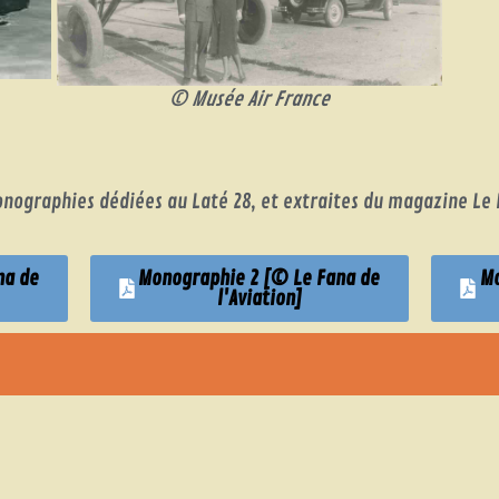
© Musée Air France
monographies dédiées au Laté 28, et extraites du magazine Le 
na de
Monographie 2 [© Le Fana de
Mo
l'Aviation]