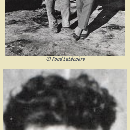
© Fond Latécoère