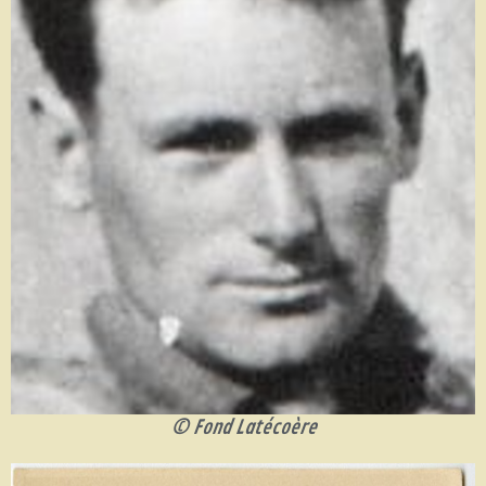
© Fond Latécoère