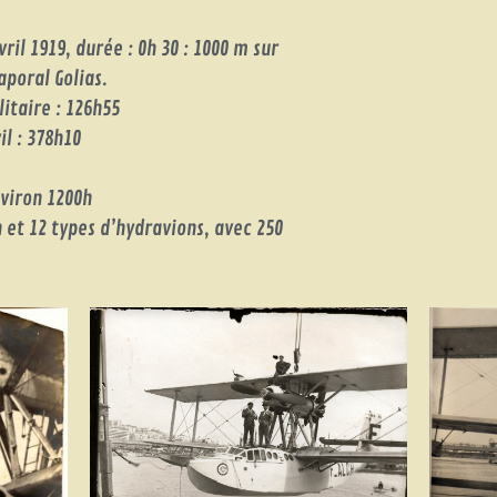
ril 1919, durée : 0h 30 : 1000 m sur
aporal Golias.
itaire : 126h55
l : 378h10
viron 1200h
n et 12 types d’hydravions, avec 250