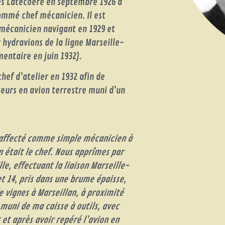
nes Latécoère en septembre 1926 à
ommé chef mécanicien. Il est
 mécanicien navigant en 1929 et
 hydravions de la ligne Marseille-
entaire en juin 1932).
hef d’atelier en 1932 afin de
teurs en avion terrestre muni d’un
s affecté comme simple mécanicien à
n était le chef. Nous apprîmes par
le, effectuant la liaison Marseille-
t 14, pris dans une brume épaisse,
e vignes à Marseillan, à proximité
 muni de ma caisse à outils, avec
 et après avoir repéré l’avion en