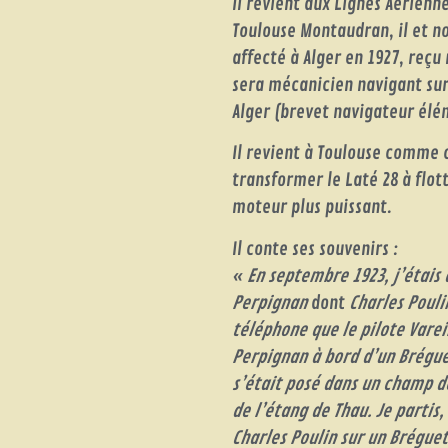
Il revient aux Lignes Aérien
Toulouse Montaudran, il et n
affecté à Alger en 1927, reçu
sera mécanicien navigant sur
Alger (brevet navigateur élém
Il revient à Toulouse comme c
transformer le Laté 28 à flot
moteur plus puissant.
Il conte ses souvenirs :
«
En septembre 1923, j’étai
Perpignan
dont
Charles Pouli
téléphone que le pilote Vareil
Perpignan à bord d’un Brégue
s’était posé dans un champ d
de l’étang de Thau. Je partis,
Charles Poulin sur un Bréguet